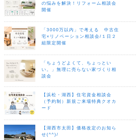
の悩みを解決！リフォーム相談会
開催
「3000万以内」で考える 中古住
宅×リノベーション相談会/１日２
組限定開催
「ちょうどよくて、ちょっとい
い。」無理に売らない家づくり相
談会
【浜松・湖西】住宅資金相談会
（予約制）新規ご来場特典クオカ
ード
【湖西市太田】価格改定のお知ら
せ(^^)/