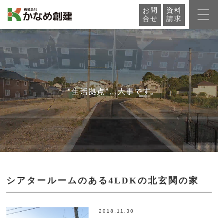
お問
資料
合せ
請求
シアタールームのある4LDKの北玄関の家
2018.11.30