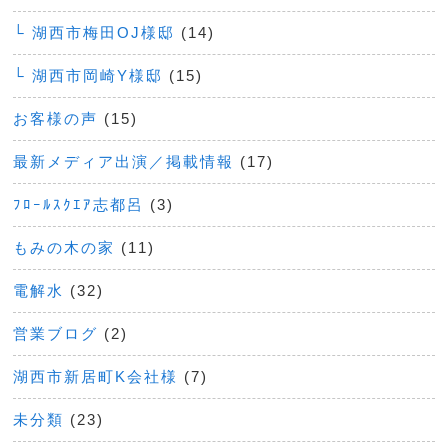
└ 湖西市梅田OJ様邸
(14)
└ 湖西市岡崎Y様邸
(15)
お客様の声
(15)
最新メディア出演／掲載情報
(17)
ﾌﾛｰﾙｽｸｴｱ志都呂
(3)
もみの木の家
(11)
電解水
(32)
営業ブログ
(2)
湖西市新居町K会社様
(7)
未分類
(23)