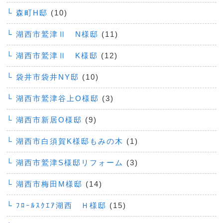
└ 森町H邸
(10)
└ 湖西市鷲津Ⅱ N様邸
(11)
└ 湖西市鷲津Ⅱ K様邸
(12)
└ 袋井市袋井NY邸
(10)
└ 湖西市鷲津谷上O様邸
(3)
└ 湖西市新居O様邸
(9)
└ 湖西市白須賀K様邸もみの木
(1)
└ 湖西市鷲津S様邸リフォーム
(3)
└ 湖西市梅田M様邸
(14)
└ ﾌﾛｰﾙｽｸｴｱ湖西 Ｈ様邸
(15)