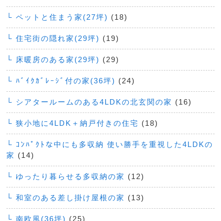
└ ペットと住まう家(27坪)
(18)
└ 住宅街の隠れ家(29坪)
(19)
└ 床暖房のある家(29坪)
(29)
└ ﾊﾞｲｸｶﾞﾚｰｼﾞ付の家(36坪)
(24)
└ シアタールームのある4LDKの北玄関の家
(16)
└ 狭小地に4LDK＋納戸付きの住宅
(18)
└ ｺﾝﾊﾟｸﾄな中にも多収納 使い勝手を重視した4LDKの
家
(14)
└ ゆったり暮らせる多収納の家
(12)
└ 和室のある差し掛け屋根の家
(13)
└ 南欧風(36坪)
(25)