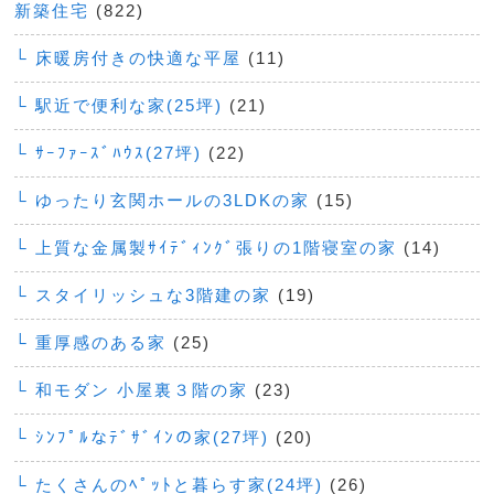
新築住宅
(822)
└ 床暖房付きの快適な平屋
(11)
└ 駅近で便利な家(25坪)
(21)
└ ｻｰﾌｧｰｽﾞﾊｳｽ(27坪)
(22)
└ ゆったり玄関ホールの3LDKの家
(15)
└ 上質な金属製ｻｲﾃﾞｨﾝｸﾞ張りの1階寝室の家
(14)
└ スタイリッシュな3階建の家
(19)
└ 重厚感のある家
(25)
└ 和モダン 小屋裏３階の家
(23)
└ ｼﾝﾌﾟﾙなﾃﾞｻﾞｲﾝの家(27坪)
(20)
└ たくさんのﾍﾟｯﾄと暮らす家(24坪)
(26)