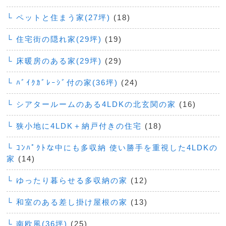
└ ペットと住まう家(27坪)
(18)
└ 住宅街の隠れ家(29坪)
(19)
└ 床暖房のある家(29坪)
(29)
└ ﾊﾞｲｸｶﾞﾚｰｼﾞ付の家(36坪)
(24)
└ シアタールームのある4LDKの北玄関の家
(16)
└ 狭小地に4LDK＋納戸付きの住宅
(18)
└ ｺﾝﾊﾟｸﾄな中にも多収納 使い勝手を重視した4LDKの
家
(14)
└ ゆったり暮らせる多収納の家
(12)
└ 和室のある差し掛け屋根の家
(13)
└ 南欧風(36坪)
(25)