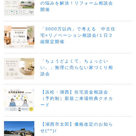
の悩みを解決！リフォーム相談会
開催
「3000万以内」で考える 中古住
宅×リノベーション相談会/１日２
組限定開催
「ちょうどよくて、ちょっとい
い。」無理に売らない家づくり相
談会
【浜松・湖西】住宅資金相談会
（予約制）新規ご来場特典クオカ
ード
【湖西市太田】価格改定のお知ら
せ(^^)/