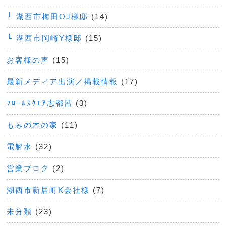
└ 湖西市梅田OJ様邸
(14)
└ 湖西市岡崎Y様邸
(15)
お客様の声
(15)
最新メディア出演／掲載情報
(17)
ﾌﾛｰﾙｽｸｴｱ志都呂
(3)
もみの木の家
(11)
電解水
(32)
営業ブログ
(2)
湖西市新居町K会社様
(7)
未分類
(23)