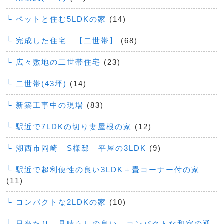
└ ペットと住む5LDKの家
(14)
└ 完成した住宅 【二世帯】
(68)
└ 広々敷地の二世帯住宅
(23)
└ 二世帯(43坪)
(14)
└ 新築工事中の現場
(83)
└ 駅近で7LDKの切り妻屋根の家
(12)
└ 湖西市岡崎 S様邸 平屋の3LDK
(9)
└ 駅近で超利便性の良い3LDK＋畳コーナー付の家
(11)
└ コンパクトな2LDKの家
(10)
└ 日当たり、見晴らしの良い、コンパクトな和室の通