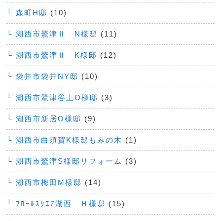
└ 森町H邸
(10)
└ 湖西市鷲津Ⅱ N様邸
(11)
└ 湖西市鷲津Ⅱ K様邸
(12)
└ 袋井市袋井NY邸
(10)
└ 湖西市鷲津谷上O様邸
(3)
└ 湖西市新居O様邸
(9)
└ 湖西市白須賀K様邸もみの木
(1)
└ 湖西市鷲津S様邸リフォーム
(3)
└ 湖西市梅田M様邸
(14)
└ ﾌﾛｰﾙｽｸｴｱ湖西 Ｈ様邸
(15)