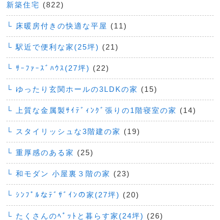
新築住宅
(822)
└ 床暖房付きの快適な平屋
(11)
└ 駅近で便利な家(25坪)
(21)
└ ｻｰﾌｧｰｽﾞﾊｳｽ(27坪)
(22)
└ ゆったり玄関ホールの3LDKの家
(15)
└ 上質な金属製ｻｲﾃﾞｨﾝｸﾞ張りの1階寝室の家
(14)
└ スタイリッシュな3階建の家
(19)
└ 重厚感のある家
(25)
└ 和モダン 小屋裏３階の家
(23)
└ ｼﾝﾌﾟﾙなﾃﾞｻﾞｲﾝの家(27坪)
(20)
└ たくさんのﾍﾟｯﾄと暮らす家(24坪)
(26)