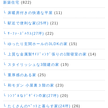
新築住宅
(822)
└ 床暖房付きの快適な平屋
(11)
└ 駅近で便利な家(25坪)
(21)
└ ｻｰﾌｧｰｽﾞﾊｳｽ(27坪)
(22)
└ ゆったり玄関ホールの3LDKの家
(15)
└ 上質な金属製ｻｲﾃﾞｨﾝｸﾞ張りの1階寝室の家
(14)
└ スタイリッシュな3階建の家
(19)
└ 重厚感のある家
(25)
└ 和モダン 小屋裏３階の家
(23)
└ ｼﾝﾌﾟﾙなﾃﾞｻﾞｲﾝの家(27坪)
(20)
└ たくさんのﾍﾟｯﾄと暮らす家(24坪)
(26)