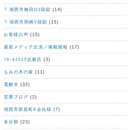
└ 湖西市梅田OJ様邸
(14)
└ 湖西市岡崎Y様邸
(15)
お客様の声
(15)
最新メディア出演／掲載情報
(17)
ﾌﾛｰﾙｽｸｴｱ志都呂
(3)
もみの木の家
(11)
電解水
(32)
営業ブログ
(2)
湖西市新居町K会社様
(7)
未分類
(23)