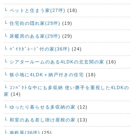
└ ペットと住まう家(27坪)
(18)
└ 住宅街の隠れ家(29坪)
(19)
└ 床暖房のある家(29坪)
(29)
└ ﾊﾞｲｸｶﾞﾚｰｼﾞ付の家(36坪)
(24)
└ シアタールームのある4LDKの北玄関の家
(16)
└ 狭小地に4LDK＋納戸付きの住宅
(18)
└ ｺﾝﾊﾟｸﾄな中にも多収納 使い勝手を重視した4LDKの
家
(14)
└ ゆったり暮らせる多収納の家
(12)
└ 和室のある差し掛け屋根の家
(13)
└ 南欧風(36坪)
(25)