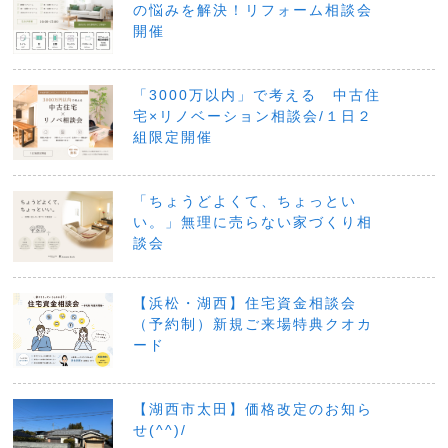
の悩みを解決！リフォーム相談会
開催
「3000万以内」で考える 中古住
宅×リノベーション相談会/１日２
組限定開催
「ちょうどよくて、ちょっとい
い。」無理に売らない家づくり相
談会
【浜松・湖西】住宅資金相談会
（予約制）新規ご来場特典クオカ
ード
【湖西市太田】価格改定のお知ら
せ(^^)/