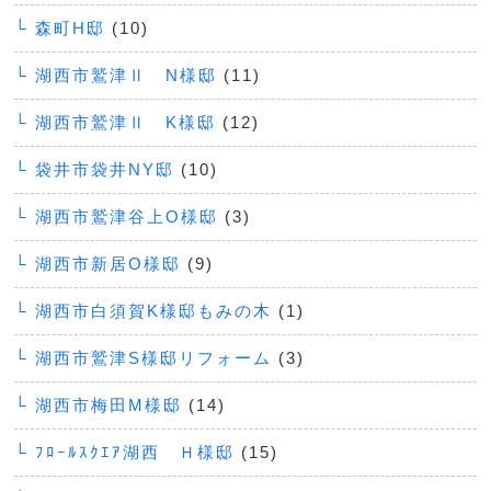
└ 森町H邸
(10)
└ 湖西市鷲津Ⅱ N様邸
(11)
└ 湖西市鷲津Ⅱ K様邸
(12)
└ 袋井市袋井NY邸
(10)
└ 湖西市鷲津谷上O様邸
(3)
└ 湖西市新居O様邸
(9)
└ 湖西市白須賀K様邸もみの木
(1)
└ 湖西市鷲津S様邸リフォーム
(3)
└ 湖西市梅田M様邸
(14)
└ ﾌﾛｰﾙｽｸｴｱ湖西 Ｈ様邸
(15)