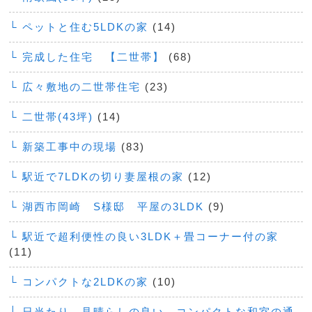
└ ペットと住む5LDKの家
(14)
└ 完成した住宅 【二世帯】
(68)
└ 広々敷地の二世帯住宅
(23)
└ 二世帯(43坪)
(14)
└ 新築工事中の現場
(83)
└ 駅近で7LDKの切り妻屋根の家
(12)
└ 湖西市岡崎 S様邸 平屋の3LDK
(9)
└ 駅近で超利便性の良い3LDK＋畳コーナー付の家
(11)
└ コンパクトな2LDKの家
(10)
└ 日当たり、見晴らしの良い、コンパクトな和室の通