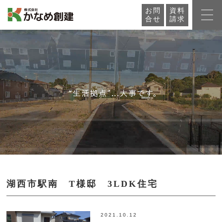
お問
資料
合せ
請求
湖西市駅南 T様邸 3LDK住宅
2021.10.12