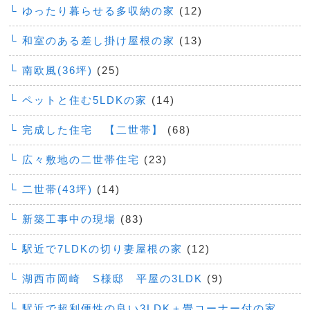
└ ゆったり暮らせる多収納の家
(12)
└ 和室のある差し掛け屋根の家
(13)
└ 南欧風(36坪)
(25)
└ ペットと住む5LDKの家
(14)
└ 完成した住宅 【二世帯】
(68)
└ 広々敷地の二世帯住宅
(23)
└ 二世帯(43坪)
(14)
└ 新築工事中の現場
(83)
└ 駅近で7LDKの切り妻屋根の家
(12)
└ 湖西市岡崎 S様邸 平屋の3LDK
(9)
└ 駅近で超利便性の良い3LDK＋畳コーナー付の家