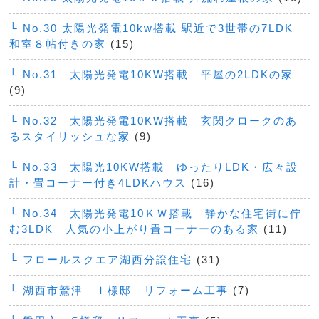
└ No.30 太陽光発電10kw搭載 駅近で3世帯の7LDK
和室８帖付きの家
(15)
└ No.31 太陽光発電10KW搭載 平屋の2LDKの家
(9)
└ No.32 太陽光発電10KW搭載 玄関クロークのあ
るスタイリッシュな家
(9)
└ No.33 太陽光10KW搭載 ゆったりLDK・広々設
計・畳コーナー付き4LDKハウス
(16)
└ No.34 太陽光発電10ＫＷ搭載 静かな住宅街に佇
む3LDK 人気の小上がり畳コーナーのある家
(11)
└ フロールスクエア湖西分譲住宅
(31)
└ 湖西市鷲津 Ｉ様邸 リフォーム工事
(7)