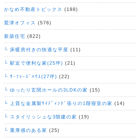
かなめ不動産トピックス
(188)
鷲津オフィス
(576)
新築住宅
(822)
└ 床暖房付きの快適な平屋
(11)
└ 駅近で便利な家(25坪)
(21)
└ ｻｰﾌｧｰｽﾞﾊｳｽ(27坪)
(22)
└ ゆったり玄関ホールの3LDKの家
(15)
└ 上質な金属製ｻｲﾃﾞｨﾝｸﾞ張りの1階寝室の家
(14)
└ スタイリッシュな3階建の家
(19)
└ 重厚感のある家
(25)