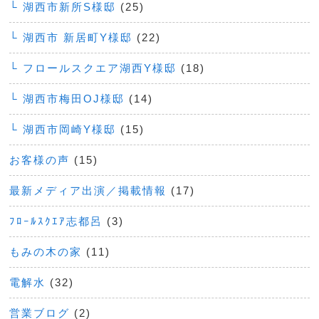
└ 湖西市新所S様邸
(25)
└ 湖西市 新居町Y様邸
(22)
└ フロールスクエア湖西Y様邸
(18)
└ 湖西市梅田OJ様邸
(14)
└ 湖西市岡崎Y様邸
(15)
お客様の声
(15)
最新メディア出演／掲載情報
(17)
ﾌﾛｰﾙｽｸｴｱ志都呂
(3)
もみの木の家
(11)
電解水
(32)
営業ブログ
(2)