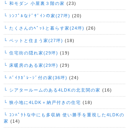
└ 和モダン 小屋裏３階の家
(23)
└ ｼﾝﾌﾟﾙなﾃﾞｻﾞｲﾝの家(27坪)
(20)
└ たくさんのﾍﾟｯﾄと暮らす家(24坪)
(26)
└ ペットと住まう家(27坪)
(18)
└ 住宅街の隠れ家(29坪)
(19)
└ 床暖房のある家(29坪)
(29)
└ ﾊﾞｲｸｶﾞﾚｰｼﾞ付の家(36坪)
(24)
└ シアタールームのある4LDKの北玄関の家
(16)
└ 狭小地に4LDK＋納戸付きの住宅
(18)
└ ｺﾝﾊﾟｸﾄな中にも多収納 使い勝手を重視した4LDKの
家
(14)